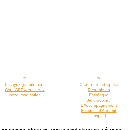
Essayez gratuitement
Créer une Entreprise
Chat GPT 4 et libérez
Rentable en
votre imagination
Esthétique
Automobile :
L’Accompagnement
Essentiel d’Armand
Lospied
nocomment-shops.eu, nocomment-shops.eu, découvrir