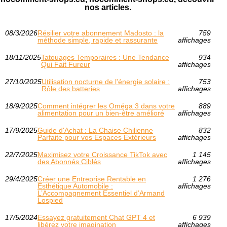
nos articles.
08/3/2026
Résilier votre abonnement Madosto : la
759
méthode simple, rapide et rassurante
affichages
18/11/2025
Tatouages Temporaires : Une Tendance
934
Qui Fait Fureur
affichages
27/10/2025
Utilisation nocturne de l'énergie solaire :
753
Rôle des batteries
affichages
18/9/2025
Comment intégrer les Oméga 3 dans votre
889
alimentation pour un bien-être amélioré
affichages
17/9/2025
Guide d'Achat : La Chaise Chilienne
832
Parfaite pour vos Espaces Extérieurs
affichages
22/7/2025
Maximisez votre Croissance TikTok avec
1 145
des Abonnés Ciblés
affichages
29/4/2025
Créer une Entreprise Rentable en
1 276
Esthétique Automobile :
affichages
L’Accompagnement Essentiel d’Armand
Lospied
17/5/2024
Essayez gratuitement Chat GPT 4 et
6 939
libérez votre imagination
affichages