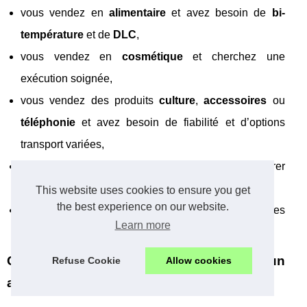
vous vendez en
alimentaire
et avez besoin de
bi-
température
et de
DLC
,
vous vendez en
cosmétique
et cherchez une
exécution soignée,
vous vendez des produits
culture
,
accessoires
ou
téléphonie
et avez besoin de fiabilité et d’options
transport variées,
vous êtes une
startup
e-commerce et voulez démarrer
avec un pack simple,
This website uses cookies to ensure you get
the best experience on our website.
vous êtes en
croissance
et devez absorber des
Learn more
volumes et des pics sans dégrader la qualité.
Conclusion : faire de votre logistique un
Refuse Cookie
Allow cookies
avantage compétitif