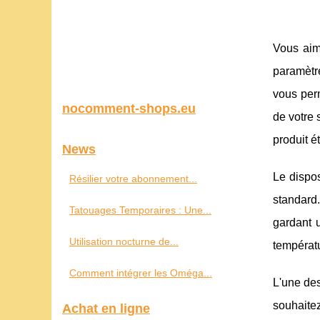
Vous aim
paramètre
vous perm
nocomment-shops.eu
de votre 
produit é
News
Le dispos
Résilier votre abonnement...
standard.
Tatouages Temporaires : Une...
gardant u
Utilisation nocturne de...
températu
Comment intégrer les Oméga...
L'une des
souhaite
Achat en ligne