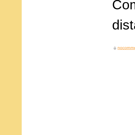
Com
dis
nocomme