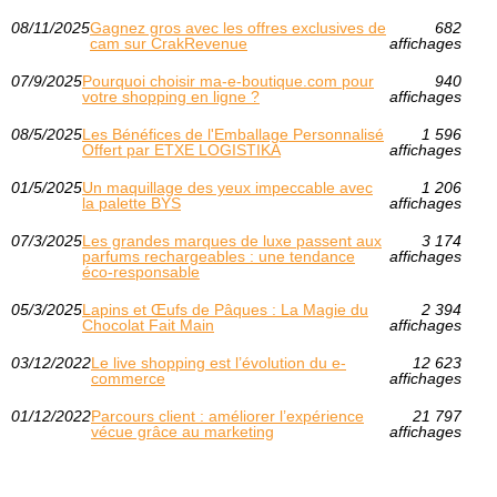
08/11/2025
Gagnez gros avec les offres exclusives de
682
cam sur CrakRevenue
affichages
07/9/2025
Pourquoi choisir ma-e-boutique.com pour
940
votre shopping en ligne ?
affichages
08/5/2025
Les Bénéfices de l'Emballage Personnalisé
1 596
Offert par ETXE LOGISTIKA
affichages
01/5/2025
Un maquillage des yeux impeccable avec
1 206
la palette BYS
affichages
07/3/2025
Les grandes marques de luxe passent aux
3 174
parfums rechargeables : une tendance
affichages
éco-responsable
05/3/2025
Lapins et Œufs de Pâques : La Magie du
2 394
Chocolat Fait Main
affichages
03/12/2022
Le live shopping est l’évolution du e-
12 623
commerce
affichages
01/12/2022
Parcours client : améliorer l’expérience
21 797
vécue grâce au marketing
affichages